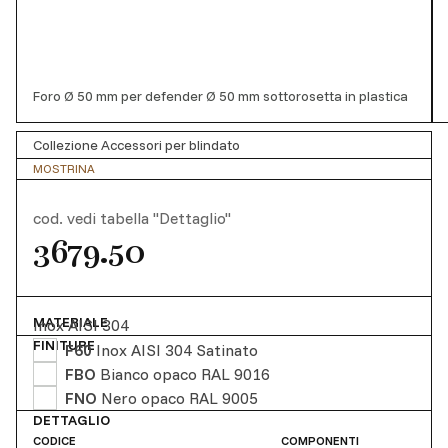
Foro Ø 50 mm per defender Ø 50 mm sottorosetta in plastica
Collezione Accessori per blindato
MOSTRINA
cod.
vedi tabella "Dettaglio"
3679.50
MATERIALE
Inox AISI 304
FINITURE
F60
Inox AISI 304 Satinato
FBO
Bianco opaco RAL 9016
FNO
Nero opaco RAL 9005
DETTAGLIO
CODICE
COMPONENTI