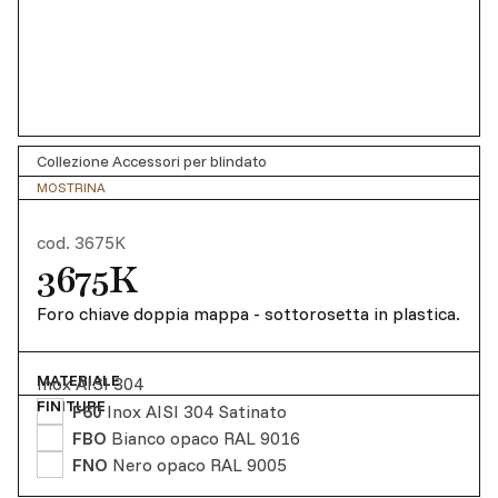
Collezione Accessori per blindato
MOSTRINA
cod.
3675K
3675K
Foro chiave doppia mappa - sottorosetta in plastica.
MATERIALE
Inox AISI 304
FINITURE
F60
Inox AISI 304 Satinato
FBO
Bianco opaco RAL 9016
FNO
Nero opaco RAL 9005