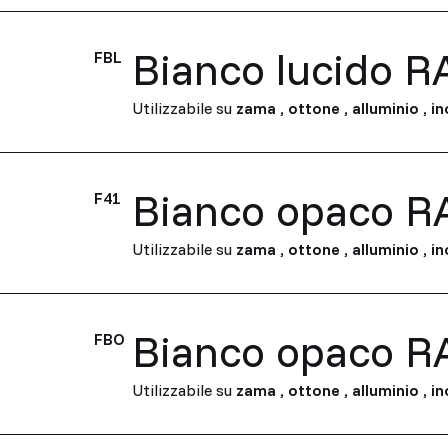
Bianco lucido R
FBL
Utilizzabile su
zama
,
ottone
,
alluminio
,
in
Bianco opaco R
F41
Utilizzabile su
zama
,
ottone
,
alluminio
,
in
Bianco opaco R
FBO
Utilizzabile su
zama
,
ottone
,
alluminio
,
in