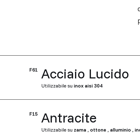
Acciaio Lucido
F61
Utilizzabile su
inox aisi 304
Antracite
F15
Utilizzabile su
zama
,
ottone
,
alluminio
,
in