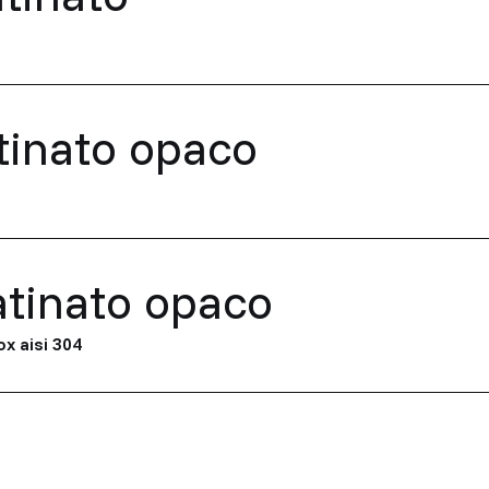
atinato opaco
atinato opaco
ox aisi 304