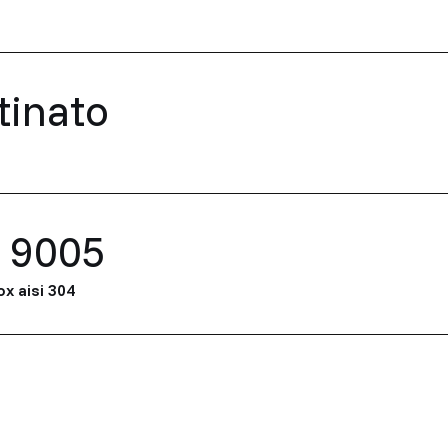
tinato
 9005
ox aisi 304