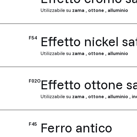
Utilizzabile su
zama
,
ottone
,
alluminio
Effetto nickel s
F54
Utilizzabile su
zama
,
ottone
,
alluminio
Effetto ottone s
F02O
Utilizzabile su
zama
,
ottone
,
alluminio
,
in
Ferro antico
F45