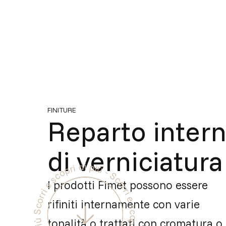
FINITURE
Reparto inter
di verniciatura
Scorri e scopri di più - Scorri e scopri di più - Scorri e scopri di più -
I prodotti Fimet possono essere
rifiniti internamente con varie
tonalità o trattati con cromatura o