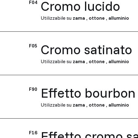
Cromo lucido
F04
Utilizzabile su
zama
,
ottone
,
alluminio
Cromo satinato
F05
Utilizzabile su
zama
,
ottone
,
alluminio
Effetto bourbon
F90
Utilizzabile su
zama
,
ottone
,
alluminio
Effetto cromo s
F16