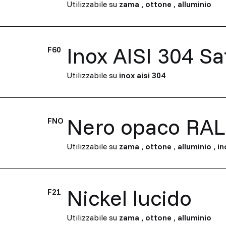
Utilizzabile su
zama
,
ottone
,
alluminio
Inox AISI 304 Sa
F60
Utilizzabile su
inox aisi 304
Nero opaco RAL
FNO
Utilizzabile su
zama
,
ottone
,
alluminio
,
in
Nickel lucido
F21
Utilizzabile su
zama
,
ottone
,
alluminio