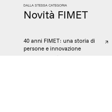
DALLA STESSA CATEGORIA
Novità FIMET
40 anni FIMET: una storia di
persone e innovazione
19
/
01
/
2026
/
NOVITÀ FIMET
INDIRIZZO