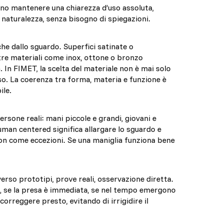
vono mantenere una chiarezza d’uso assoluta,
 naturalezza, senza bisogno di spiegazioni.
he dallo sguardo. Superfici satinate o
tre materiali come inox, ottone o bronzo
 In FIMET, la scelta del materiale non è mai solo
so. La coerenza tra forma, materia e funzione è
ile.
sone reali: mani piccole e grandi, giovani e
human centered significa allargare lo sguardo e
on come eccezioni. Se una maniglia funziona bene
erso prototipi, prove reali, osservazione diretta.
le, se la presa è immediata, se nel tempo emergono
orreggere presto, evitando di irrigidire il