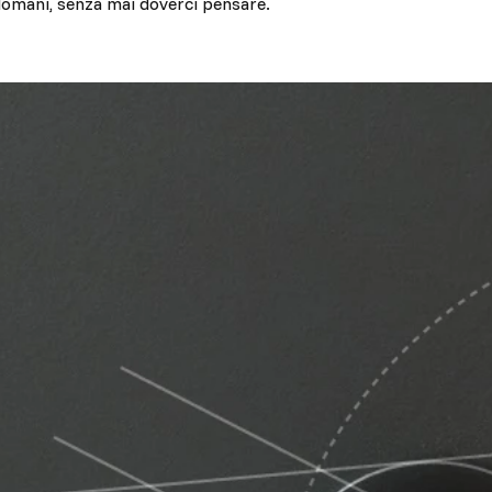
omani, senza mai doverci pensare.