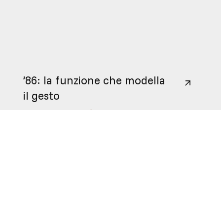
’86: la funzione che modella
il gesto
27
/
10
/
2025
/
NOVITÀ FIMET
A