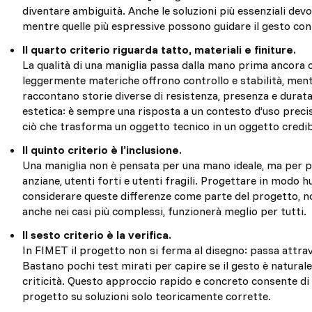
diventare ambiguità. Anche le soluzioni più essenziali de
mentre quelle più espressive possono guidare il gesto con
Il quarto criterio riguarda tatto, materiali e finiture.
La qualità di una maniglia passa dalla mano prima ancora c
leggermente materiche offrono controllo e stabilità, men
raccontano storie diverse di resistenza, presenza e durata.
estetica: è sempre una risposta a un contesto d’uso preci
ciò che trasforma un oggetto tecnico in un oggetto credib
Il quinto criterio è l’inclusione.
Una maniglia non è pensata per una mano ideale, ma per per
anziane, utenti forti e utenti fragili. Progettare in modo 
considerare queste differenze come parte del progetto, n
anche nei casi più complessi, funzionerà meglio per tutti.
Il sesto criterio è la verifica.
In FIMET il progetto non si ferma al disegno: passa attrav
Bastano pochi test mirati per capire se il gesto è natura
criticità. Questo approccio rapido e concreto consente di c
progetto su soluzioni solo teoricamente corrette.