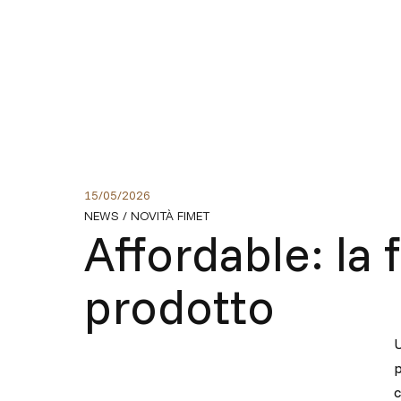
15
/
05
/
2026
NEWS
/
NOVITÀ FIMET
Affordable: la 
prodotto
U
p
c