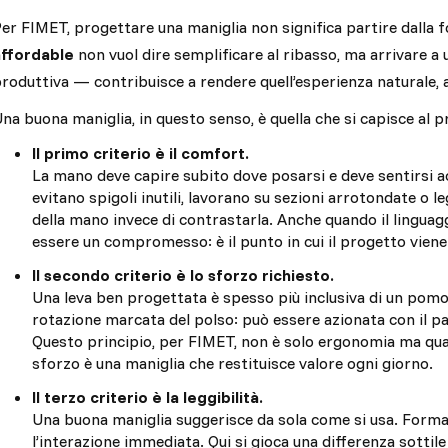
er FIMET, progettare una maniglia non significa partire dalla
affordable
non vuol dire semplificare al ribasso, ma arrivare a 
roduttiva — contribuisce a rendere quell’esperienza naturale, a
na buona maniglia, in questo senso, è quella che si capisce al 
Il primo criterio è il comfort.
La mano deve capire subito dove posarsi e deve sentirsi ac
evitano spigoli inutili, lavorano su sezioni arrotondate o
della mano invece di contrastarla. Anche quando il linguag
essere un compromesso: è il punto in cui il progetto viene
Il secondo criterio è lo sforzo richiesto.
Una leva ben progettata è spesso più inclusiva di un pomo
rotazione marcata del polso: può essere azionata con il pa
Questo principio, per FIMET, non è solo ergonomia ma qua
sforzo è una maniglia che restituisce valore ogni giorno.
Il terzo criterio è la leggibilità.
Una buona maniglia suggerisce da sola come si usa. Form
l’interazione immediata. Qui si gioca una differenza sott