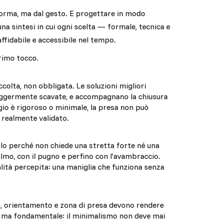
 forma, ma dal gesto. E progettare in modo
una sintesi in cui ogni scelta — formale, tecnica e
ffidabile e accessibile nel tempo.
primo tocco.
colta, non obbligata. Le soluzioni migliori
 leggermente scavate, e accompagnano la chiusura
gio è rigoroso o minimale, la presa non può
 realmente validato.
lo perché non chiede una stretta forte né una
lmo, con il pugno e perfino con l’avambraccio.
lità percepita: una maniglia che funziona senza
a, orientamento e zona di presa devono rendere
ile ma fondamentale: il minimalismo non deve mai