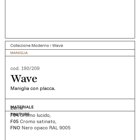
Collezione Moderno
›
Wave
MANIGLIA
cod.
190/209
Wave
Maniglia con placca.
MATERIALE
Zama
FINITURE
F04
Cromo lucido
,
F05
Cromo satinato
,
FNO
Nero opaco RAL 9005