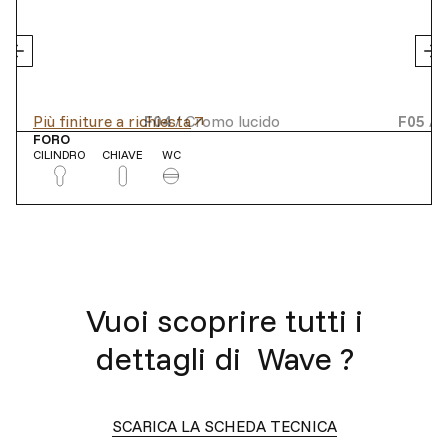
Più finiture a richiesta
F04
/
Cromo lucido
F05
/
C
FORO
CILINDRO
CHIAVE
WC
Vuoi scoprire tutti i
dettagli di
Wave
?
SCARICA LA SCHEDA TECNICA