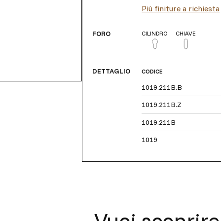
Più finiture a richiesta
FORO
CILINDRO
CHIAVE
DETTAGLIO
CODICE
1019.211B.B
1019.211B.Z
1019.211B
1019
Vuoi scoprire 