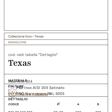
Collezione Inox
›
Texas
MANIGLIONE
cod.
vedi tabella "Dettaglio"
Texas
MATERIALE
Inox AISI 304
FINITURE
F60
Inox AISI 304 Satinato
FNO
Nero opaco RAL 9005
Più finiture a richiesta
DETTAGLIO
CODICE
A
B