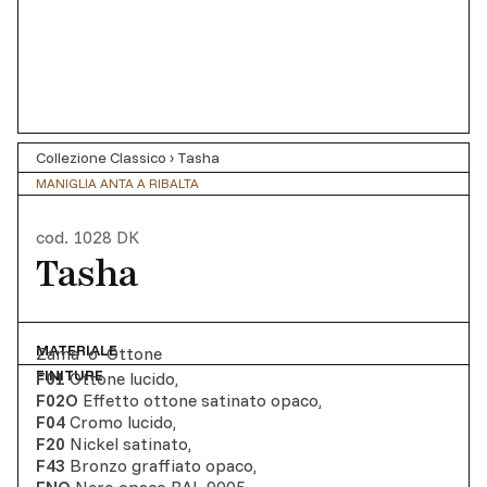
Collezione Classico
›
Tasha
MANIGLIA ANTA A RIBALTA
cod.
1028 DK
Tasha
MATERIALE
Zama
o
Ottone
FINITURE
F01
Ottone lucido
,
F02O
Effetto ottone satinato opaco
,
F04
Cromo lucido
,
F20
Nickel satinato
,
F43
Bronzo graffiato opaco
,