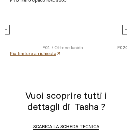
FNO
Nero opaco RAL 9005
F01
/
Ottone lucido
F02O
Più finiture a richiesta
Vuoi scoprire tutti i
dettagli di
Tasha
?
SCARICA LA SCHEDA TECNICA