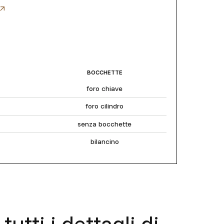
BOCCHETTE
foro chiave
foro cilindro
senza bocchette
bilancino
tutti i dettagli di