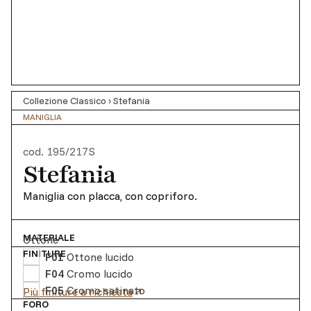
Collezione Classico
›
Stefania
MANIGLIA
cod.
195/217S
Stefania
Maniglia con placca, con copriforo.
MATERIALE
Ottone
FINITURE
F01
Ottone lucido
F04
Cromo lucido
F05
Cromo satinato
Più finiture a richiesta
FORO