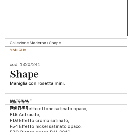
Collezione Moderno
›
Shape
MANIGLIA
cod.
1320/241
Shape
Maniglia con rosetta mini.
MATERIALE
Alluminio
FINITURE
F02O
Effetto ottone satinato opaco
,
F15
Antracite
,
F16
Effetto cromo satinato
,
F54
Effetto nickel satinato opaco
,