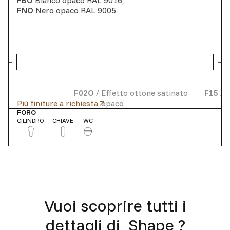
FBO
Bianco opaco RAL 9016
,
FNO
Nero opaco RAL 9005
F02O
/
Effetto ottone satinato
F15
/
A
Più finiture a richiesta
opaco
FORO
CILINDRO
CHIAVE
WC
Vuoi scoprire tutti i
dettagli di
Shape
?