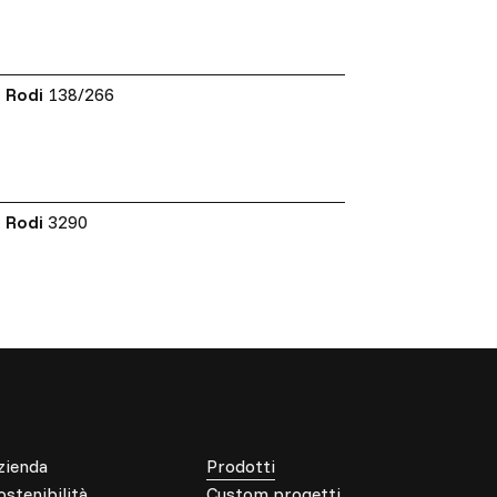
Rodi
138/266
Rodi
3290
zienda
Prodotti
ostenibilità
Custom progetti