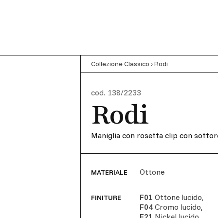
Collezione Classico
›
Rodi
cod.
138/2233
Rodi
Maniglia con rosetta clip con sottor
Ottone
MATERIALE
F01
Ottone lucido
,
FINITURE
F04
Cromo lucido
,
F21
Nickel lucido
,