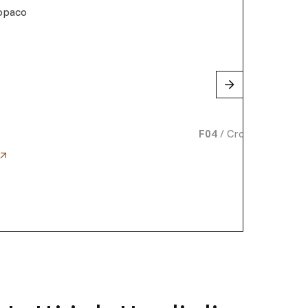
 opaco
F04
/
Cromo lucido