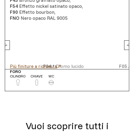
F43
Bronzo graffiato opaco
,
F54
Effetto nickel satinato opaco
,
F90
Effetto bourbon
,
FNO
Nero opaco RAL 9005
Più finiture a richiesta
F04
/
Cromo lucido
F05
/
C
FORO
CILINDRO
CHIAVE
WC
Vuoi scoprire tutti i