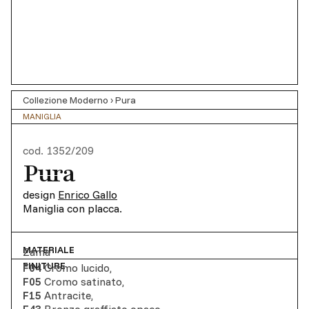
Collezione Moderno
›
Pura
MANIGLIA
cod.
1352/209
Pura
design
Enrico Gallo
Maniglia con placca.
MATERIALE
Zama
FINITURE
F04
Cromo lucido
,
F05
Cromo satinato
,
F15
Antracite
,