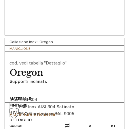
Collezione Inox
›
Oregon
MANIGLIONE
cod.
vedi tabella "Dettaglio"
Oregon
Supporti inclinati.
MATERIALE
Inox AISI 304
FINITURE
F60
Inox AISI 304 Satinato
FNO
Nero opaco RAL 9005
Più finiture a richiesta
DETTAGLIO
CODICE
A
B
1