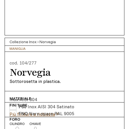
Collezione Inox
›
Norvegia
MANIGLIA
cod.
104/277
Norvegia
Sottorosetta in plastica.
MATERIALE
Inox AISI 304
FINITURE
F60
Inox AISI 304 Satinato
FNO
Nero opaco RAL 9005
Più finiture a richiesta
FORO
CILINDRO
CHIAVE