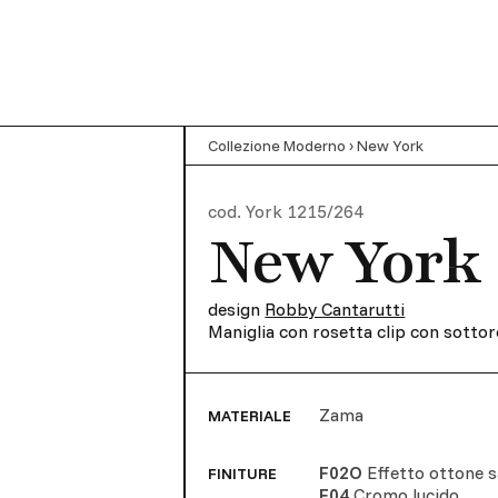
Collezione Moderno
›
New York
cod.
York 1215/264
New York
design
Robby Cantarutti
Maniglia con rosetta clip con sottor
Zama
MATERIALE
F02O
Effetto ottone 
FINITURE
F04
Cromo lucido
,