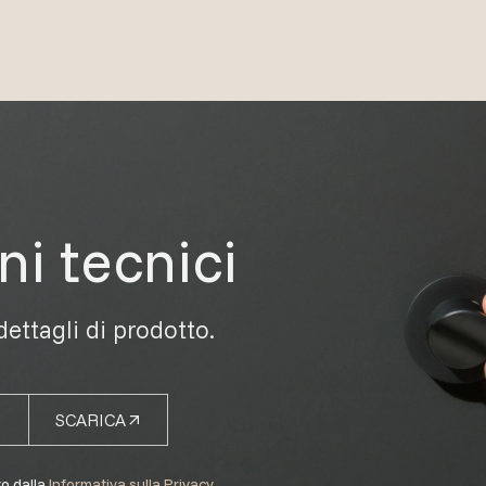
ni tecnici
 dettagli di prodotto.
SCARICA
to dalla
Informativa sulla Privacy
.