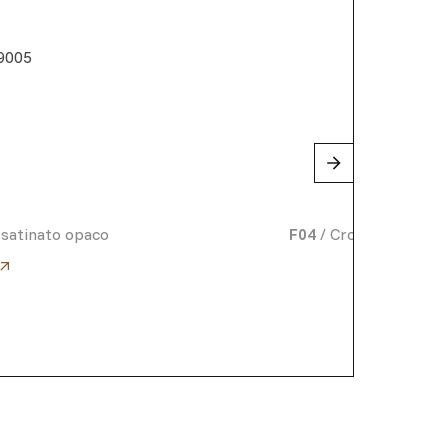
9005
 satinato opaco
F04
/
Cromo lucido