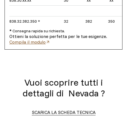
838.30.xx.xx
30
xx
xx
838.32.382.350 *
32
382
350
*
Consegna rapida su richiesta.
Ottieni la soluzione perfetta per le tue esigenze.
Compila il modulo
Vuoi scoprire tutti i
dettagli di
Nevada
?
SCARICA LA SCHEDA TECNICA