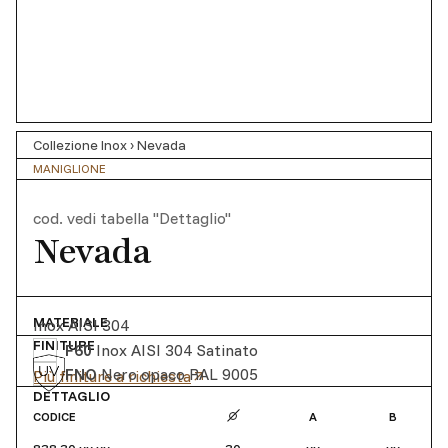
Collezione Inox
›
Nevada
MANIGLIONE
cod.
vedi tabella "Dettaglio"
Nevada
MATERIALE
Inox AISI 304
FINITURE
F60
Inox AISI 304 Satinato
FNO
Nero opaco RAL 9005
Più finiture a richiesta
DETTAGLIO
CODICE
A
B