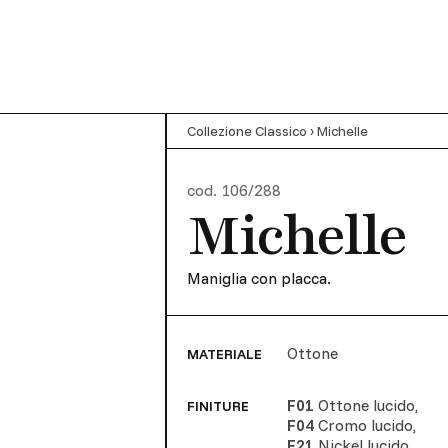
Collezione Classico
›
Michelle
cod.
106/288
Michelle
Maniglia con placca.
Ottone
MATERIALE
F01
Ottone lucido
,
FINITURE
F04
Cromo lucido
,
F21
Nickel lucido
,