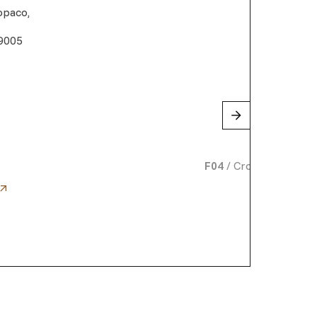
 opaco
,
9005
F04
/
Cromo lucido