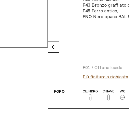
F43
Bronzo graffiato
F45
Ferro antico
,
FNO
Nero opaco RAL 
F01
/
Ottone lucido
Più finiture a richiesta
FORO
CILINDRO
CHIAVE
WC