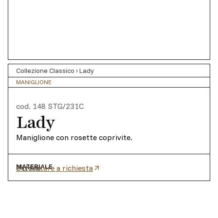
Collezione Classico
›
Lady
MANIGLIONE
cod.
148 STG/231C
Lady
Maniglione con rosette coprivite.
MATERIALE
Ottone
Più finiture a richiesta