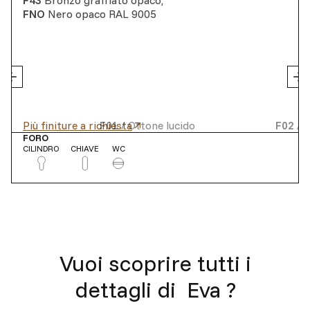
F43
Bronzo graffiato opaco
,
FNO
Nero opaco RAL 9005
Più finiture a richiesta
F01
/
Ottone lucido
F02
/
O
FORO
CILINDRO
CHIAVE
WC
Vuoi scoprire tutti i
dettagli di
Eva
?