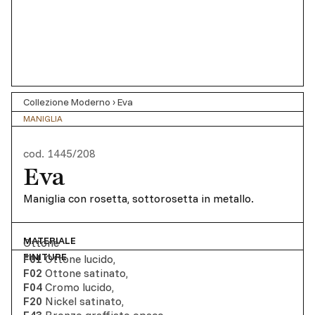
Collezione Moderno
›
Eva
MANIGLIA
cod.
1445/208
Eva
Maniglia con rosetta, sottorosetta in metallo.
MATERIALE
Ottone
FINITURE
F01
Ottone lucido
,
F02
Ottone satinato
,
F04
Cromo lucido
,
F20
Nickel satinato
,