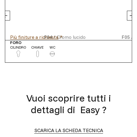
Più finiture a richiesta
F04
/
Cromo lucido
F05
/
C
FORO
CILINDRO
CHIAVE
WC
Vuoi scoprire tutti i
dettagli di
Easy
?
SCARICA LA SCHEDA TECNICA