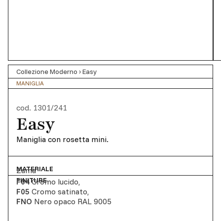
Collezione Moderno
›
Easy
MANIGLIA
cod.
1301/241
Easy
Maniglia con rosetta mini.
MATERIALE
Zama
FINITURE
F04
Cromo lucido
,
F05
Cromo satinato
,
FNO
Nero opaco RAL 9005