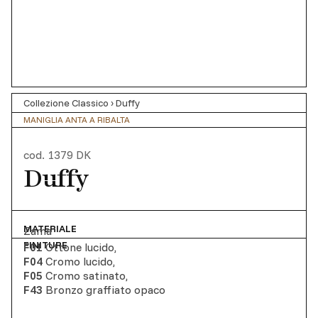
Collezione Classico
›
Duffy
MANIGLIA ANTA A RIBALTA
cod.
1379 DK
Duffy
MATERIALE
Zama
FINITURE
F01
Ottone lucido
,
F04
Cromo lucido
,
F05
Cromo satinato
,
F43
Bronzo graffiato opaco