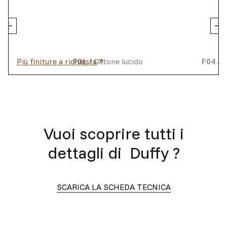
Più finiture a richiesta
F01
/
Ottone lucido
F04
/
C
Vuoi scoprire tutti i
dettagli di
Duffy
?
SCARICA LA SCHEDA TECNICA