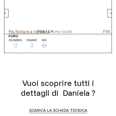
Più finiture a richiesta
F04
/
Cromo lucido
F05
/
C
FORO
CILINDRO
CHIAVE
WC
Vuoi scoprire tutti i
dettagli di
Daniela
?
SCARICA LA SCHEDA TECNICA