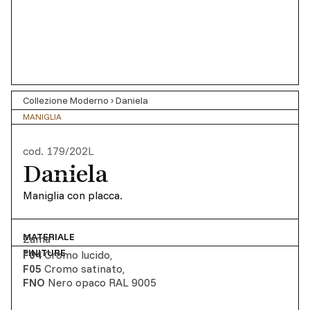
Collezione Moderno
›
Daniela
MANIGLIA
cod.
179/202L
Daniela
Maniglia con placca.
MATERIALE
Zama
FINITURE
F04
Cromo lucido
,
F05
Cromo satinato
,
FNO
Nero opaco RAL 9005