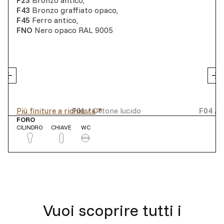
F23
Bronzo antico
,
F43
Bronzo graffiato opaco
,
F45
Ferro antico
,
FNO
Nero opaco RAL 9005
Più finiture a richiesta
F01
/
Ottone lucido
F04
/
C
FORO
CILINDRO
CHIAVE
WC
Vuoi scoprire tutti i