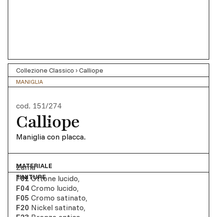
Collezione Classico
›
Calliope
MANIGLIA
cod.
151/274
Calliope
Maniglia con placca.
MATERIALE
Zama
FINITURE
F01
Ottone lucido
,
F04
Cromo lucido
,
F05
Cromo satinato
,
F20
Nickel satinato
,