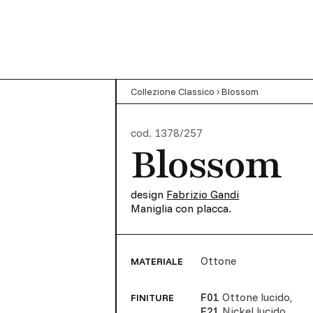
Collezione Classico
›
Blossom
cod.
1378/257
Blossom
design
Fabrizio Gandi
Maniglia con placca.
Ottone
MATERIALE
F01
Ottone lucido
,
FINITURE
F21
Nickel lucido
,