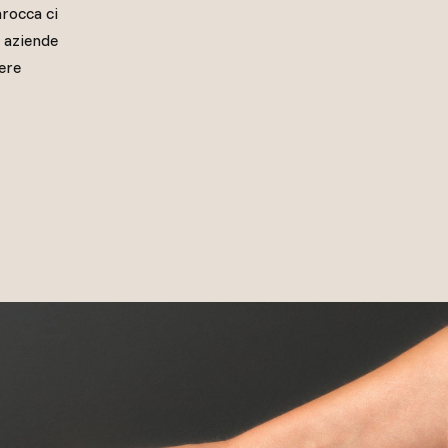
arocca ci
e aziende
nere