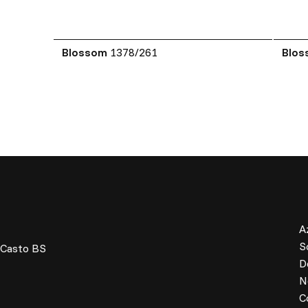
Blossom
1378/261
Blo
A
S
 Casto BS
D
N
C