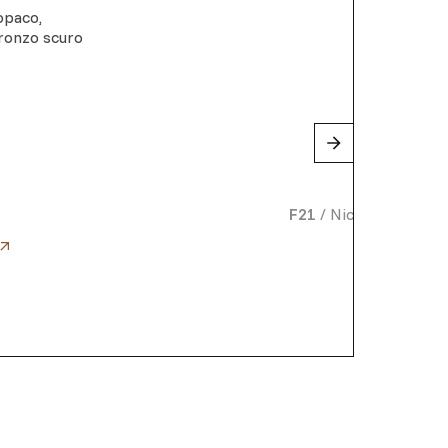
 opaco
,
ronzo scuro
F21
/
Nickel lucido