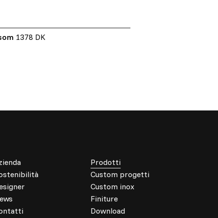
ssom
1378 DK
zienda
Prodotti
ostenibilità
Custom progetti
esigner
Custom inox
ews
Finiture
ontatti
Download