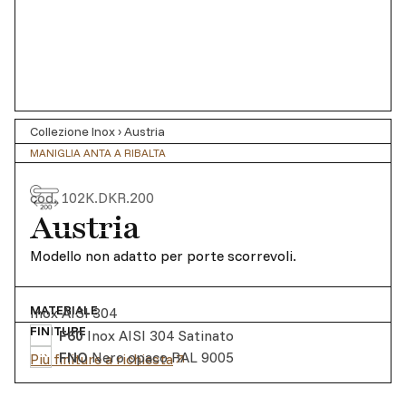
Collezione Inox
›
Austria
MANIGLIA ANTA A RIBALTA
cod.
102K.DKR.200
Austria
Modello non adatto per porte scorrevoli.
MATERIALE
Inox AISI 304
FINITURE
F60
Inox AISI 304 Satinato
FNO
Nero opaco RAL 9005
Più finiture a richiesta