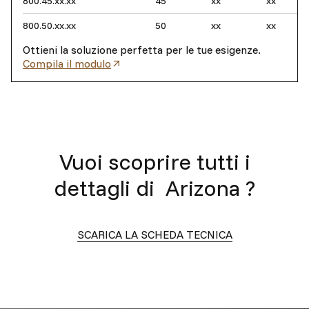
800.45.xx.xx
45
xx
xx
800.50.xx.xx
50
xx
xx
Ottieni la soluzione perfetta per le tue esigenze.
Compila il modulo
Vuoi scoprire tutti i
dettagli di
Arizona
?
SCARICA LA SCHEDA TECNICA