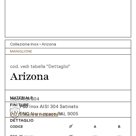
Collezione Inox
›
Arizona
MANIGLIONE
cod.
vedi tabella "Dettaglio"
Arizona
MATERIALE
Inox AISI 304
FINITURE
F60
Inox AISI 304 Satinato
FNO
Nero opaco RAL 9005
Più finiture a richiesta
DETTAGLIO
CODICE
A
B