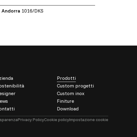
Andorra
1016/DKS
zienda
Prodotti
ostenibilità
Custom progetti
esigner
Custom inox
ews
Finiture
ontatti
Download
sparenza
Privacy Policy
Cookie policy
Impostazione cookie