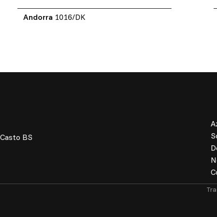
Andorra
1016/DK
A
S
 Casto BS
D
N
C
Tra