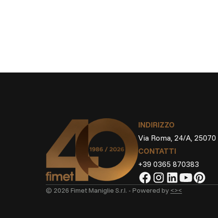
INDIRIZZO
Via Roma, 24/A, 25070
CONTATTI
+39 0365 870383
© 2026 Fimet Maniglie S.r.l. -
Powered by
<><