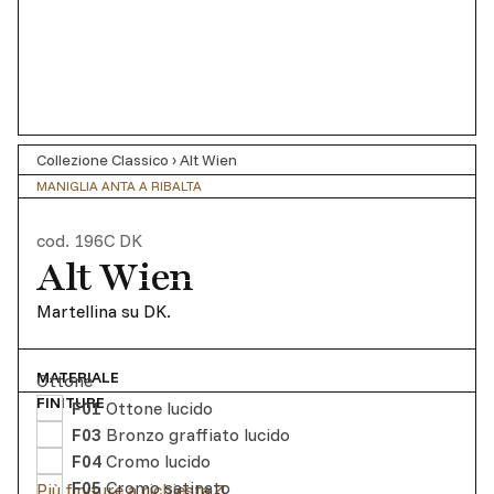
Collezione Classico
›
Alt Wien
MANIGLIA ANTA A RIBALTA
cod.
196C DK
Alt Wien
Martellina su DK.
MATERIALE
Ottone
FINITURE
F01
Ottone lucido
F03
Bronzo graffiato lucido
F04
Cromo lucido
F05
Cromo satinato
Più finiture a richiesta