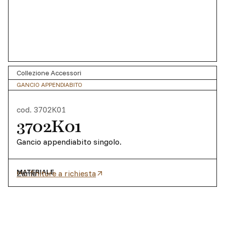
Collezione Accessori
GANCIO APPENDIABITO
cod.
3702K01
3702K01
Gancio appendiabito singolo.
MATERIALE
Zama
Più finiture a richiesta