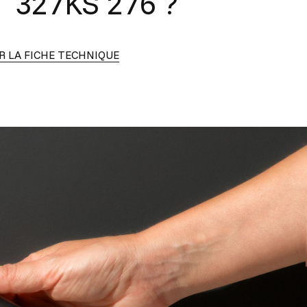
e
327KS 276
?
 LA FICHE TECHNIQUE