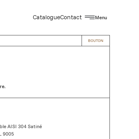
Catalogue
Contact
Menu
BOUTON
re.
ble AISI 304 Satiné
L 9005