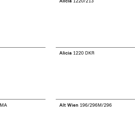
Alicia
1220/213
Alicia
1220 DKR
3MA
Alt Wien
196/296M/296