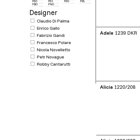
F60
F61
F90
FBL
FBO
FNO
Designer
Claudio Di Palma
Enrico Gallo
Adele
1239 DKR
Fabrizio Gandi
Francesco Polare
Nicola Novelletto
Petr Novague
Robby Cantarutti
Alicia
1220/208