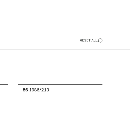
RESET ALL
'86
1986/213