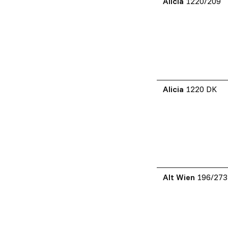
Alicia
1220/209
Alicia
1220 DK
Alt Wien
196/27