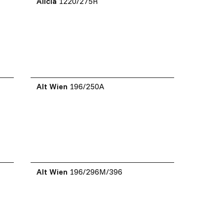
Alicia
1220/275R
Alt Wien
196/250A
Alt Wien
196/296M/396