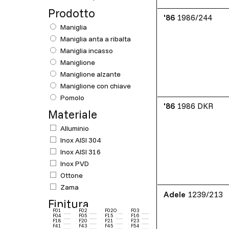
Prodotto
'86
1986/244
Maniglia
Maniglia anta a ribalta
Maniglia incasso
Maniglione
Maniglione alzante
Maniglione con chiave
Pomolo
'86
1986 DKR
Materiale
Alluminio
Inox AISI 304
Inox AISI 316
Inox PVD
Ottone
Zama
Adele
1239/213
Finitura
F01
F02
F02O
F03
F04
F05
F15
F16
F18
F20
F21
F23
F41
F43
F45
F54