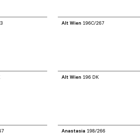
63
Alt Wien
196C/267
K
Alt Wien
196 DK
67
Anastasia
198/266